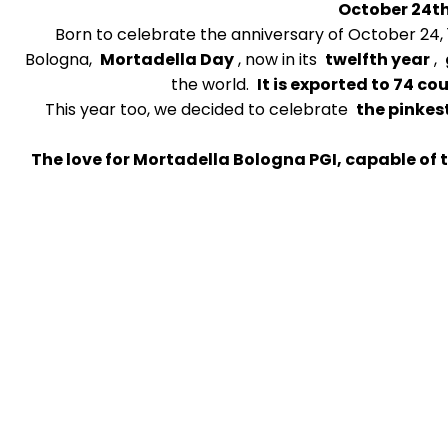
October 24t
Born to celebrate the anniversary of October 24, 
Bologna,
Mortadella Day
, now in its
twelfth year
,
the world.
It is exported to 74 co
This year too, we decided to celebrate
the pinkes
The love for Mortadella Bologna PGI, capable of t