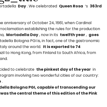
rtadella
Day
. We celebrated
Queen Rosa
‘s
363rd
he anniversary of October 24, 1661, when Cardinal
roclamation establishing the rules for the production
gna,
Mortadella Day
, now in its
twelfth year
,
goes
tadella Bologna PGI is, in fact, one of the gastronomic
Italy around the world.
It is exported to 74
azil to Hong Kong, from Finland to South Africa, from
and.
ecided to celebrate
the pinkest day of the year
in
program involving two wonderful cities of our country:
e
.
della Bologna PGI, capable of transcending our
was the central theme of this edition of the Pink