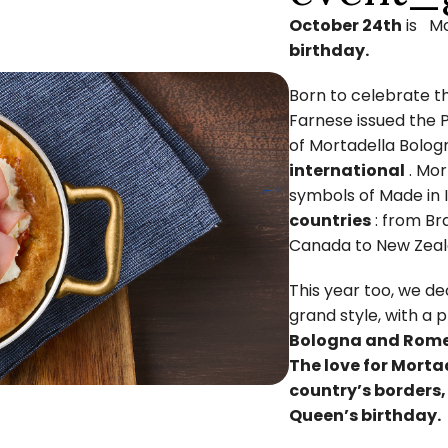
October 24th
is
Mo
birthday.
Born to celebrate t
Farnese issued the P
of Mortadella Bolo
international
. Mor
symbols of Made in 
countries
: from Br
Canada to New Zeal
This year too, we d
grand style, with a 
Bologna and Rom
The love for Morta
country’s borders, 
Queen’s birthday.