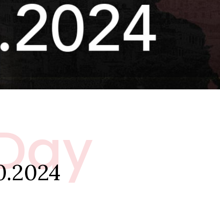
 Day
0.2024