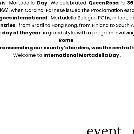
h
is
Mortadella
Day
. We celebrated
Queen Rosa
‘s
36
1661, when Cardinal Farnese issued the Proclamation estab
goes international
. Mortadella Bologna PGI is, in fact,
untries
: from Brazil to Hong Kong, from Finland to South 
t day of the year
in grand style, with a program involvin
Rome
.
ranscending our country’s borders, was the central t
Welcome to
International Mortadella Day
.
event_