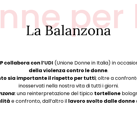
onne per
La Balanzona
P collabora con l’
UDI
(Unione Donne in Italia) in occasio
della violenza contro le donne
.
o sia importante il rispetto per tutti
; oltre a confron
inosservati nella nostra vita di tutti i giorni.
nzona
:
una reinterpretazione del tipico
tortellone
bologn
lità
e confronto, dall’altro il
lavoro svolto dalle donne