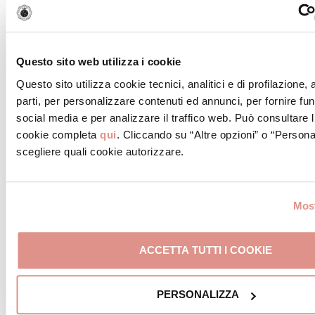
Acconsento a ricevere
materiale promozionale.
NB: In ogni momento potrai
esercitare i tuoi diritti nei
Questo sito web utilizza i cookie
confronti del Titolare del
Questo sito utilizza cookie tecnici, analitici e di profilazione,
trattamento scrivendo a
parti, per personalizzare contenuti ed annunci, per fornire fun
infom@mortadellabologna.com.
social media e per analizzare il traffico web. Può consultare l
Inoltre, puoi leggere la nostra
cookie completa
qui
. Cliccando su “Altre opzioni” o “Persona
informativa estesa sulla nostra
scegliere quali cookie autorizzare.
Privacy Policy presente al
seguente
link
*campi obbligatori
Most
ISCRIVIMI ALLA NEWSLETTER
ACCETTA TUTTI I COOKIE
PERSONALIZZA