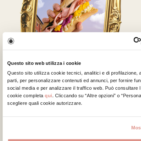
Questo sito web utilizza i cookie
Questo sito utilizza cookie tecnici, analitici e di profilazione,
parti, per personalizzare contenuti ed annunci, per fornire fun
social media e per analizzare il traffico web. Può consultare l
cookie completa
qui
. Cliccando su “Altre opzioni” o “Persona
scegliere quali cookie autorizzare.
L’Audace di Veroni
Most
Daniele Reponi reinterpreta la Regina Rosa
di Veroni in un panino dai contrasti decisi,