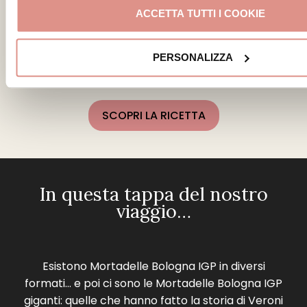
che stupisce a ogni morso. Cavolfiore
ACCETTA TUTTI I COOKIE
agrodolce, crema di patate e mascarpone,
mozzarella di Vacche Rosse e Mortadella
PERSONALIZZA
Bologna IGP Esselusso: irresistibile!
SCOPRI LA RICETTA
In questa tappa del nostro
viaggio…
Esistono Mortadelle Bologna IGP in diversi
formati… e poi ci sono le Mortadelle Bologna IGP
giganti: quelle che hanno fatto la storia di Veroni