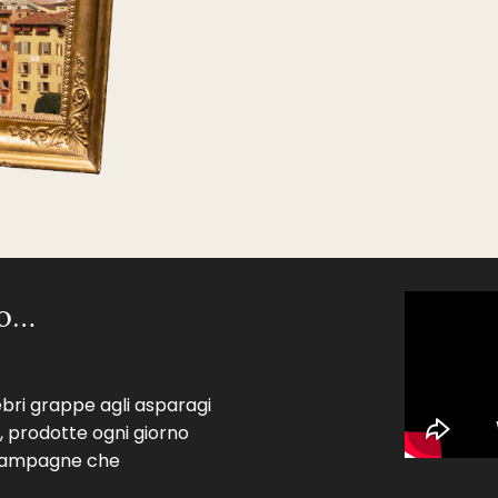
io…
ebri grappe agli asparagi
, prodotte ogni giorno
e campagne che