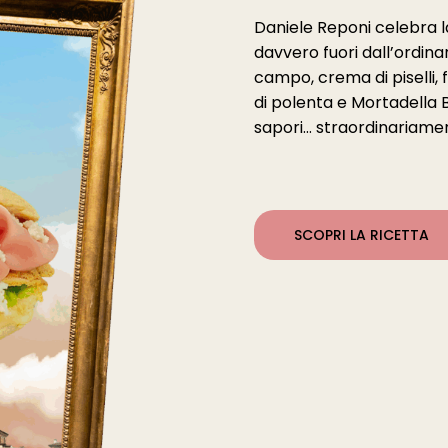
Daniele Reponi celebra l
davvero fuori dall’ordinar
campo, crema di piselli,
di polenta e Mortadella B
sapori… straordinariame
SCOPRI LA RICETTA