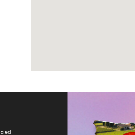
ta ed