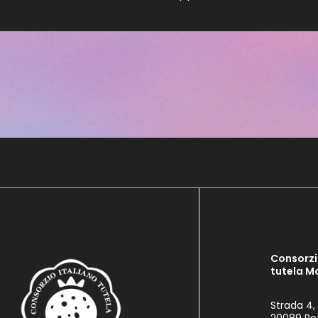
Consorzi
tutela M
Strada 4,
20089 Ro