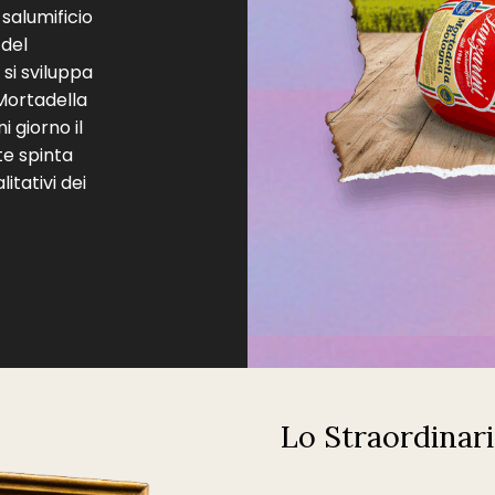
 salumificio
 del
si sviluppa
Mortadella
 giorno il
te spinta
itativi dei
Lo Straordinari