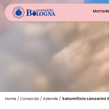
Mortade
Home
/
Consorzio
/
Aziende
/
Salumificio Lanzarini G