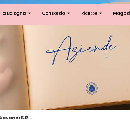
lla Bologna
Consorzio
Ricette
Magazi
iovanni S.R.L.