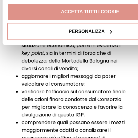
GDO;
ACCETTA TUTTI I COOKIE
identificare le aree critiche di sviluppo e di
valorizzazione della Mortadella Bologna,
ovvero attraverso una “fotografia” del
PERSONALIZZA
mercato italiano aggiornata all’attuale
situazione economica, porre in evidenza i
key point
, sia in termini di forza che di
debolezza, della Mortadella Bologna nei
diversi canali di vendita;
aggiornare i migliori messaggi da poter
veicolare al consumatore;
verificare l’efficacia sul consumatore finale
delle azioni finora condotte dal Consorzio
per migliorare la conoscenza e favorire la
divulgazione di questa IGP;
comprendere quali possano essere i mezzi
maggiormente adatti a canalizzare il
messaggio più affine al
prospect
di