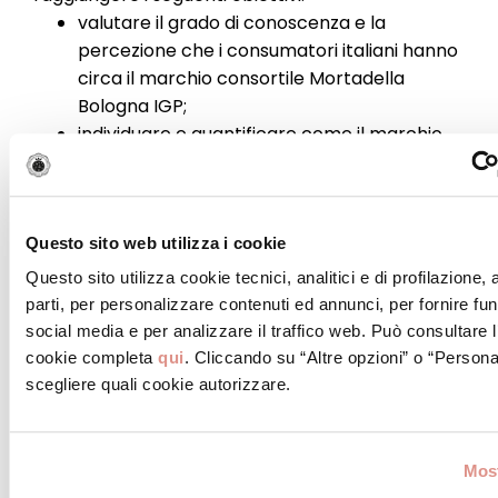
valutare il grado di conoscenza e la
percezione che i consumatori italiani hanno
circa il marchio consortile Mortadella
Bologna IGP;
individuare e quantificare come il marchio
IGP apposto sulla Mortadella Bologna
impatti sulla percezione della qualità,
sostenibilità, gusto, salubrità, intenzione di
acquisto e
willingness
to pay
rispetto al
Questo sito web utilizza i cookie
prodotto non tutelato;
Questo sito utilizza cookie tecnici, analitici e di profilazione,
identificare quali variabili psico-sociali e
parti, per personalizzare contenuti ed annunci, per fornire fun
sociodemografiche impattano sulla
social media e per analizzare il traffico web. Può consultare l
valutazione dei marchi IGP e DOP e sulle
cookie completa
qui
. Cliccando su “Altre opzioni” o “Persona
intenzioni di acquisto della Mortadella
scegliere quali cookie autorizzare.
Bologna;
identificare il posizionamento di mercato e
le performance commerciali della
Most
Mortadella Bologna IGP nei reparti della