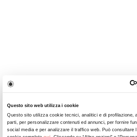
Tradición
Una receta transmitida de
generación en generación, fruto de
siglos de experiencia.
Questo sito web utilizza i cookie
Questo sito utilizza cookie tecnici, analitici e di profilazione,
Controlar
parti, per personalizzare contenuti ed annunci, per fornire fun
social media e per analizzare il traffico web. Può consultare l
cookie completa
qui
. Cliccando su “Altre opzioni” o “Persona