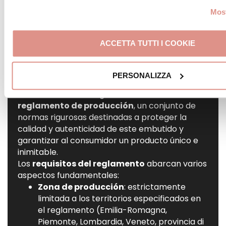
Most
El reglamento
ACCETTA TUTTI I COOKIE
La denominación
“Mortadella Bologna IGP”
no se obtiene fácilmente: está reservada
PERSONALIZZA
exclusivamente a los productos que cumplen
estrictamente las reglas establecidas en el
reglamento de producción
, un conjunto de
normas rigurosas destinadas a proteger la
calidad y autenticidad de este embutido y
garantizar al consumidor un producto único e
inimitable.
Los
requisitos del reglamento
abarcan varios
aspectos fundamentales:
Zona de producción
: estrictamente
limitada a los territorios especificados en
el reglamento
(Emilia-Romagna,
Piemonte, Lombardia, Veneto, provincia di