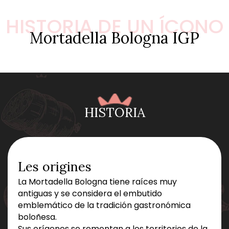
HISTORIA DE UN ÍCONO
Mortadella Bologna IGP
HISTORIA
Les origines
La Mortadella Bologna tiene raíces muy
antiguas y se considera el embutido
emblemático de la tradición gastronómica
boloñesa.
Sus orígenes se remontan a los territorios de la