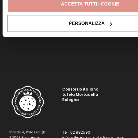
Titolo
ACCETTA TUTTI I COOKIE
PERSONALIZZA
Paragrafo
Consorzio italiano
tutela Mortadella
Bologna
Strada 4, Palazzo Q8
Tel: 02 8925901
20089 Rozzano –
infom@mortadellabologna.com