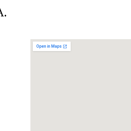
A.
A.