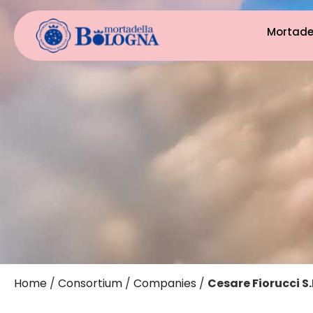
Mortade
Home
/
Consortium
/
Companies
/
Cesare Fiorucci S.